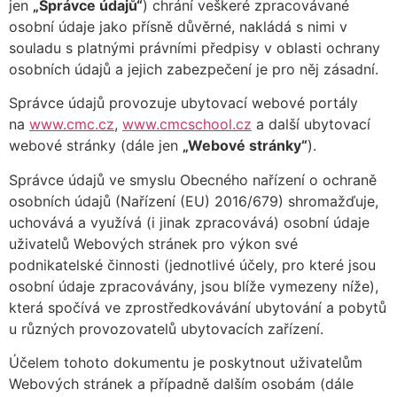
jen
„Správce údajů“
) chrání veškeré zpracovávané
osobní údaje jako přísně důvěrné, nakládá s nimi v
souladu s platnými právními předpisy v oblasti ochrany
osobních údajů a jejich zabezpečení je pro něj zásadní.
Správce údajů provozuje ubytovací webové portály
na
www.cmc.cz
,
www.cmcschool.cz
a další ubytovací
webové stránky (dále jen
„Webové stránky“
).
Správce údajů ve smyslu Obecného nařízení o ochraně
osobních údajů (Nařízení (EU) 2016/679) shromažďuje,
uchovává a využívá (i jinak zpracovává) osobní údaje
uživatelů Webových stránek pro výkon své
podnikatelské činnosti (jednotlivé účely, pro které jsou
osobní údaje zpracovávány, jsou blíže vymezeny níže),
která spočívá ve zprostředkovávání ubytování a pobytů
u různých provozovatelů ubytovacích zařízení.
Účelem tohoto dokumentu je poskytnout uživatelům
Webových stránek a případně dalším osobám (dále