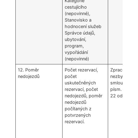
Kategorie
cestujícího
(nepovinné),
Stanovisko a
hodnocení služeb
Správce údajů,
ubytování,
program,
vypořádání
(nepovinné)
12. Poměr
Počet rezervací,
Zpracování úd
nedojezdů
počet
nezbytné pro
uskutečněných
smlouvy (čl. 
rezervací, počet
písm. b) GDPR
nedojezdů, poměr
22 odst. 2 pí
nedojezdů
počítaných z
potvrzených
rezervací.