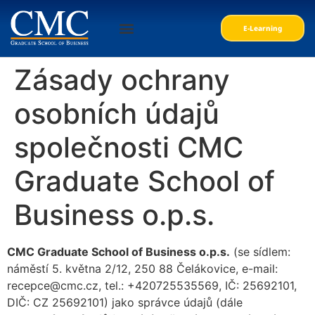
E-Learning
Personal Courses
Professional Courses
Zásady ochrany
osobních údajů
společnosti CMC
Graduate School of
Business o.p.s.
CMC Graduate School of Business o.p.s.
(se sídlem:
náměstí 5. května 2/12, 250 88 Čelákovice, e-mail:
recepce@cmc.cz
, tel.: +420725535569, IČ: 25692101,
DIČ: CZ 25692101) jako správce údajů (dále