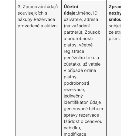
3. Zpracování údajů
Účetní
Zpracování ú
souvisejících s
údaje:
Jméno, ID
nezbytné pro
nákupy:Rezervace
uživatele, adresa
smlouvy
ve k
provedené a aktivní
(na vyžádání
subjekt údajů
partnerů), Způsob
ze stran (čl. 
a podrobnosti
písm. b) GDP
platby, včetně
registrace
peněžního toku a
zůstatku uživatele
v případě online
platby,
podrobnosti
rezervace,
jedinečný
identifikátor, údaje
generované během
správy rezervace
(žádost o cenovou
nabídku,
modifikace