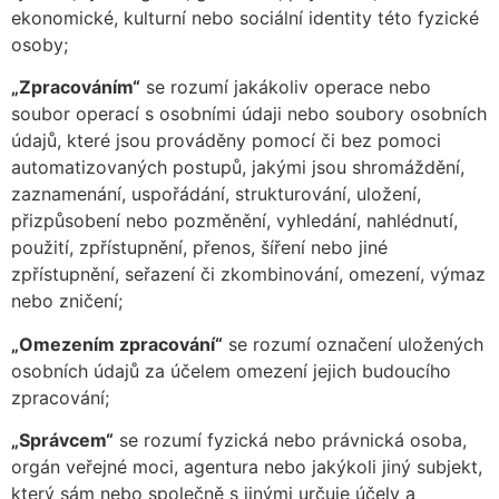
ekonomické, kulturní nebo sociální identity této fyzické
osoby;
„Zpracováním“
se rozumí jakákoliv operace nebo
soubor operací s osobními údaji nebo soubory osobních
údajů, které jsou prováděny pomocí či bez pomoci
automatizovaných postupů, jakými jsou shromáždění,
zaznamenání, uspořádání, strukturování, uložení,
přizpůsobení nebo pozměnění, vyhledání, nahlédnutí,
použití, zpřístupnění, přenos, šíření nebo jiné
zpřístupnění, seřazení či zkombinování, omezení, výmaz
nebo zničení;
„Omezením zpracování“
se rozumí označení uložených
osobních údajů za účelem omezení jejich budoucího
zpracování;
„Správcem“
se rozumí fyzická nebo právnická osoba,
orgán veřejné moci, agentura nebo jakýkoli jiný subjekt,
který sám nebo společně s jinými určuje účely a