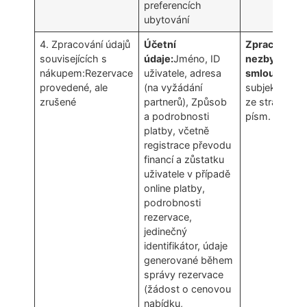
preferencích
ubytování
4. Zpracování údajů
Účetní
Zpracování ú
souvisejících s
údaje:
Jméno, ID
nezbytné pro
nákupem:Rezervace
uživatele, adresa
smlouvy
, ve 
provedené, ale
(na vyžádání
subjekt údajů
zrušené
partnerů), Způsob
ze stran (čl. 
a podrobnosti
písm. b) GDP
platby, včetně
registrace převodu
financí a zůstatku
uživatele v případě
online platby,
podrobnosti
rezervace,
jedinečný
identifikátor, údaje
generované během
správy rezervace
(žádost o cenovou
nabídku,