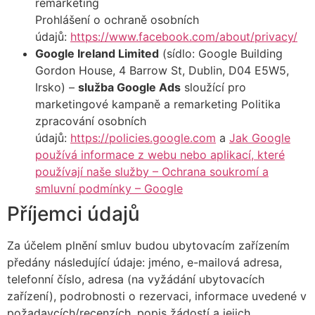
remarketing
Prohlášení o ochraně osobních
údajů:
https://www.facebook.com/about/privacy/
Google Ireland Limited
(sídlo: Google Building
Gordon House, 4 Barrow St, Dublin, D04 E5W5,
Irsko) –
služba Google Ads
sloužící pro
marketingové kampaně a remarketing Politika
zpracování osobních
údajů:
https://policies.google.com
a
Jak Google
používá informace z webu nebo aplikací, které
používají naše služby – Ochrana soukromí a
smluvní podmínky – Google
Příjemci údajů
Za účelem plnění smluv budou ubytovacím zařízením
předány následující údaje: jméno, e-mailová adresa,
telefonní číslo, adresa (na vyžádání ubytovacích
zařízení), podrobnosti o rezervaci, informace uvedené v
požadavcích/recenzích, popis žádostí a jejich