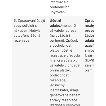
informace o
preferencích
ubytování
5. Zpracování údajů
Účetní
Zpracování j
souvisejících s
údaje:
Jméno, ID
nezbytné pr
nákupem:Nebyla
uživatele, adresa
provedení k
vytvořena žádná
(na vyžádání
žádost subj
rezervace
partnerů), Způsob
údajů před
a podrobnosti
uzavřením
platby, včetně
smlouvy
(čl.
registrace převodu
1, písm. b)
financí a zůstatku
GDPR)
opráv
uživatele v případě
zájem
(čl. 6 
online platby,
písm. f) GDP
podrobnosti
rezervace,
jedinečný
identifikátor, údaje
generované během
správy rezervace
(žádost o cenovou