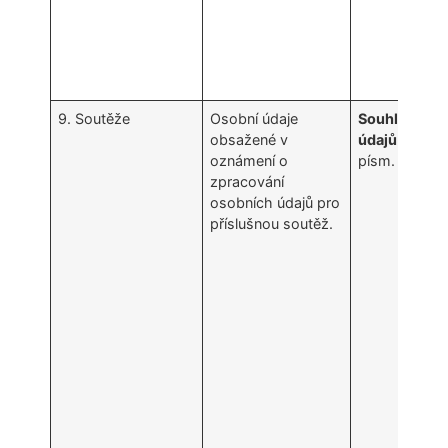
9. Soutěže
Osobní údaje
Souhlas Sub
obsažené v
údajů
(čl. 6 o
oznámení o
písm. a) GDP
zpracování
osobních údajů pro
příslušnou soutěž.