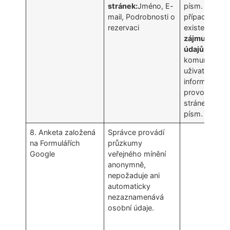
stránek:
Jméno, E-
písm. b) GDP
mail, Podrobnosti o
případně z d
rezervaci
existence
le
zájmu Správ
údajů
na řád
komunikaci s
uživatelem a
informování 
provozu We
stránek (čl. 6
písm. f) GDPR
8. Anketa založená
Správce provádí
na Formulářích
průzkumy
Google
veřejného mínění
anonymně,
nepožaduje ani
automaticky
nezaznamenává
osobní údaje.