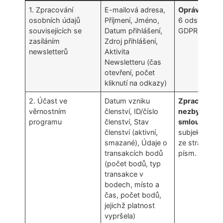
1. Zpracování
E-mailová adresa,
Oprávněný z
osobních údajů
Příjmení, Jméno,
6 odst. 1 písm
souvisejících se
Datum přihlášení,
GDPR)
zasíláním
Zdroj přihlášení,
newsletterů
Aktivita
Newsletteru (čas
otevření, počet
kliknutí na odkazy)
2. Účast ve
Datum vzniku
Zpracování ú
věrnostním
členství, ID/číslo
nezbytné pro
programu
členství, Stav
smlouvy
, ve 
členství (aktivní,
subjekt údajů
smazané), Údaje o
ze stran (čl. 
transakcích bodů
písm. b) GDP
(počet bodů, typ
transakce v
bodech, místo a
čas, počet bodů,
jejichž platnost
vypršela)