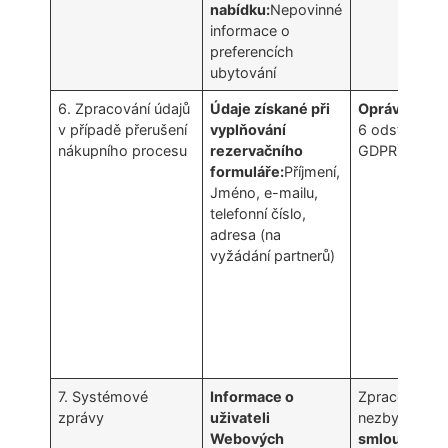
nabídku:
Nepovinné
informace o
preferencích
ubytování
6. Zpracování údajů
Údaje získané při
Oprávněný z
v případě přerušení
vyplňování
6 odst. 1 písm
nákupního procesu
rezervačního
GDPR)
formuláře:
Příjmení,
Jméno, e-mailu,
telefonní číslo,
adresa (na
vyžádání partnerů)
7. Systémové
Informace o
Zpracování úd
zprávy
uživateli
nezbytné pr
Webových
smlouvy
(čl.