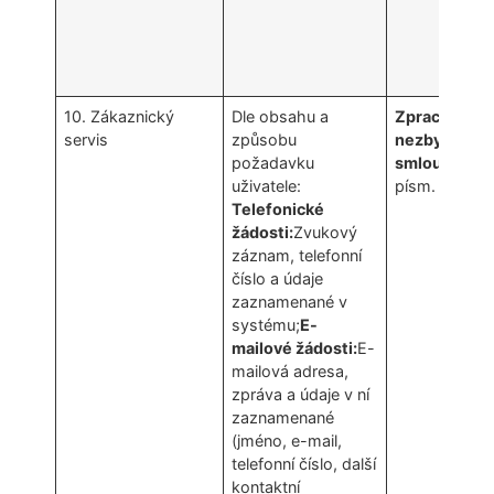
10. Zákaznický
Dle obsahu a
Zpracování ú
servis
způsobu
nezbytné pro
požadavku
smlouvy
(čl.
uživatele:
písm. b) GDP
Telefonické
žádosti:
Zvukový
záznam, telefonní
číslo a údaje
zaznamenané v
systému;
E-
mailové žádosti:
E-
mailová adresa,
zpráva a údaje v ní
zaznamenané
(jméno, e-mail,
telefonní číslo, další
kontaktní