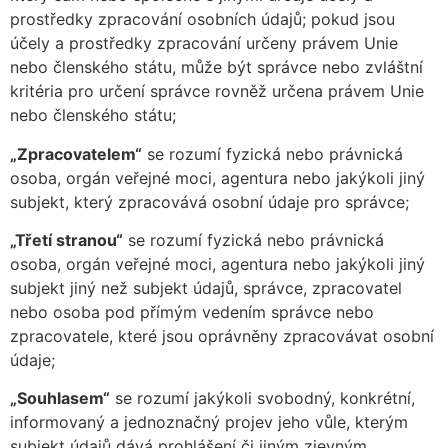
prostředky zpracování osobních údajů; pokud jsou
účely a prostředky zpracování určeny právem Unie
nebo členského státu, může být správce nebo zvláštní
kritéria pro určení správce rovněž určena právem Unie
nebo členského státu;
„Zpracovatelem“
se rozumí fyzická nebo právnická
osoba, orgán veřejné moci, agentura nebo jakýkoli jiný
subjekt, který zpracovává osobní údaje pro správce;
„Třetí stranou“
se rozumí fyzická nebo právnická
osoba, orgán veřejné moci, agentura nebo jakýkoli jiný
subjekt jiný než subjekt údajů, správce, zpracovatel
nebo osoba pod přímým vedením správce nebo
zpracovatele, které jsou oprávněny zpracovávat osobní
údaje;
„Souhlasem“
se rozumí jakýkoli svobodný, konkrétní,
informovaný a jednoznačný projev jeho vůle, kterým
subjekt údajů dává prohlášení či jiným zjevným