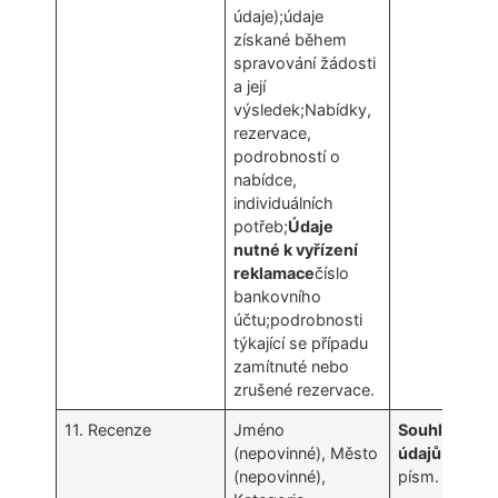
údaje);údaje
získané během
spravování žádosti
a její
výsledek;Nabídky,
rezervace,
podrobností o
nabídce,
individuálních
potřeb;
Údaje
nutné k vyřízení
reklamace
číslo
bankovního
účtu;podrobnosti
týkající se případu
zamítnuté nebo
zrušené rezervace.
11. Recenze
Jméno
Souhlas sub
(nepovinné), Město
údajů
(čl. 6 o
(nepovinné),
písm. a) GDP